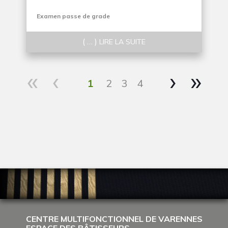
Examen passe de grade
( … )
LIRE LA SUITE
«
‹
›
»
1
2
3
4
CENTRE MULTIFONCTIONNEL DE VARENNES