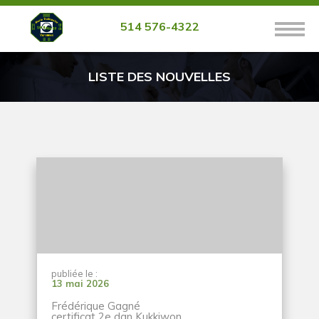
Photos
Nouvelles
514 576-4322
Inscriptions
À propos
Nous joindre
LISTE DES NOUVELLES
publiée le :
13 mai 2026
Frédérique Gagné
certificat 2e dan Kukkiwon